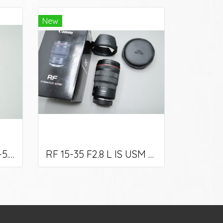
New
Canon EF 28-135 F3.5-5.6 IS (used)
RF 15-35 F2.8 L IS USM (used)