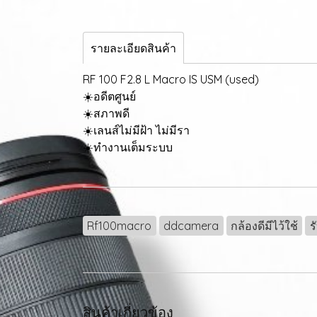
รายละเอียดสินค้า
RF 100 F2.8 L Macro IS USM (used)
☀️อดีตศูนย์
☀️สภาพดี
☀️เลนส์ไม่มีฝ้า ไม่มีรา
☀️ทำงานเต็มระบบ
Rf100macro
ddcamera
กล้องดีมีไว้ใช้
ร
สินค้าเกี่ยวข้อง