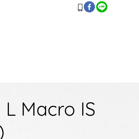
8 L Macro IS
)