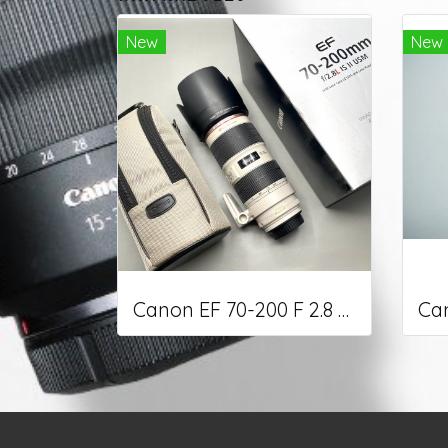
New
New
Canon EF 70-200 F 2.8 L IS II USM (used)