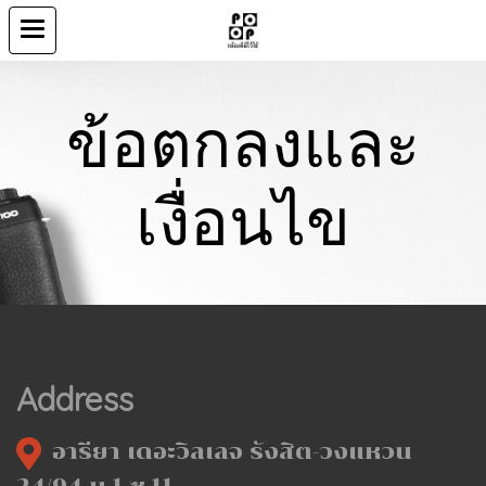
ข้อตกลงและ
เงื่อนไข
Address
อารียา เดอะวิลเลจ รังสิต-วงแหวน
24/94 ม.1 ซ.11